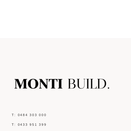
T:
0484 303 000
T:
0433 951 399